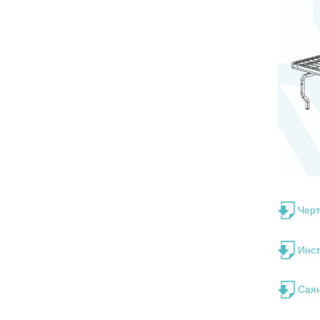
Чер
Инст
Сая