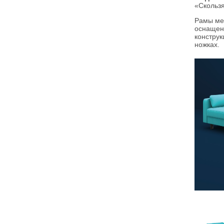
«Скольз
Рамы мех
оснащено
конструк
ножках.