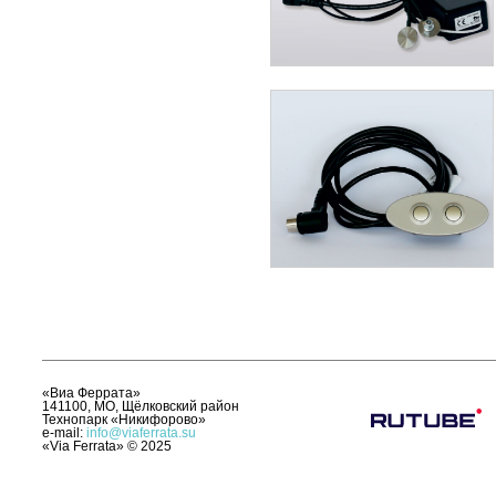
«Виа Феррата»
141100, МО, Щёлковский район
Технопарк «Никифорово»
e-mail:
info@viaferrata.su
«Via Ferrata»
©
2025