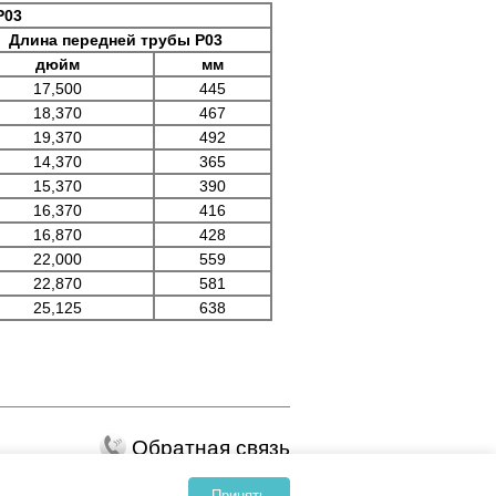
Р03
Длина передней трубы Р03
дюйм
мм
17,500
445
18,370
467
19,370
492
14,370
365
15,370
390
16,370
416
16,870
428
22,000
559
22,870
581
25,125
638
Обратная связь
в отношении обработки персональных данных
Принять