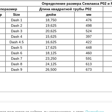
Определение размера Семлакса Р02 и 
ипоразмер
Длина квадратной трубы Р02
р
Size
дюйм
мм
Dash 1
18,750
476
Dash 2
19,625
498
Dash 3
20,625
524
Dash 4
15,625
397
Dash 4.5
16,625
422
Dash 5
17,625
448
Dash 6
18,125
460
Dash 7
23,250
591
Dash 8
24,125
613
Dash 9
26,500
673
Политика 
жая пользоваться сайтом, вы соглашаетесь с этим.
Подробнее