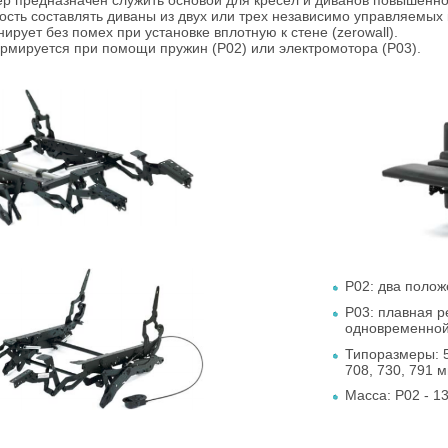
р предназначен служить основой для кресел и диванов повышенн
сть составлять диваны из двух или трех независимо управляемых 
ирует без помех при установке вплотную к стене (zerowall).
рмируется при помощи пружин (Р02) или электромотора (Р03).
Р02: два полож
Р03: плавная р
одновременной
Типоразмеры: 59
708, 730, 791 м
Масса: Р02 - 13 