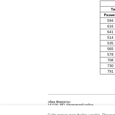
Т
Разме
594
616
641
514
535
565
578
708
730
791
«Виа Феррата»
141100, МО, Щёлковский район
Технопарк «Никифорово»
e-mail:
info@viaferrata.su
Сайт использует файлы cookie. Продол
«Via Ferrata»
©
2025