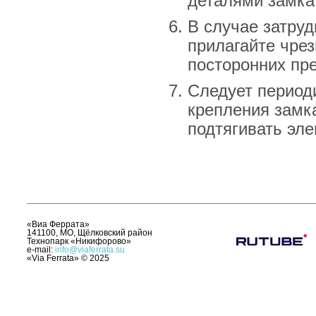
деталями замка
В случае затру
прилагайте чрез
посторонних пре
Следует период
крепления замк
подтягивать эл
«Виа Феррата»
141100, МО, Щёлковский район
Технопарк «Никифорово»
e-mail:
info@viaferrata.su
«Via Ferrata»
©
2025